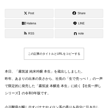
Post
Share
Hatena
LINE
RSS
note
この記事のタイトルとURLをコピーする
本日、「霧筑波 純米吟醸 本生」を蔵出ししました。
昨年、あまりの出来の良さから、社長の「生で売っぺ！」の一声
で限定的に発売した「霧筑波 本醸造 本生」に続く【社長一押し
シリーズ】の令和3年版です。
小川酵母が醸し出すバナナやメロン系の香りを存分に引き出し、